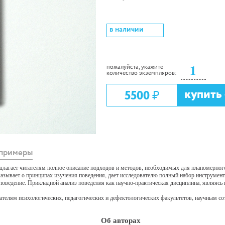
в наличии
пожалуйста, укажите
количество экземпляров:
купить
5500
₷
примеры
длагает читателям полное описание подходов и методов, необходимых для планомерног
азывает о принципах изучения поведения, дает исследователю полный набор инструмент
поведение. Прикладной анализ поведения как научно-практическая дисциплина, являясь
вателям психологических, педагогических и дефектологических факультетов, научным с
Об авторах