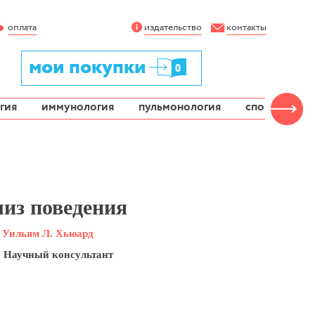
оплата
издательство
контакты
мои покупки
0
гия
иммунология
пульмонология
спортивная 
из поведения
, Уильям Л. Хьюард
в. Научный консультант