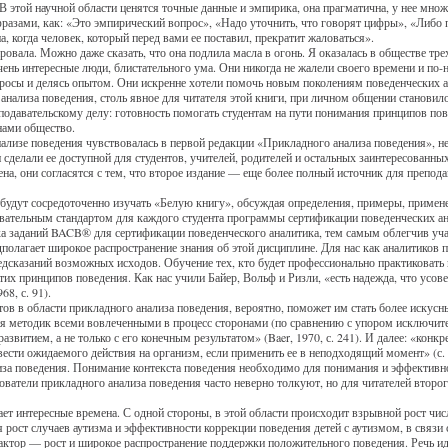
В этой научной области ценятся точные данные и эмпирика, она прагматична, у нее мно
разами, как: «Это эмпирический вопрос», «Надо уточнить, что говорят цифры», «Либо 
а, когда человек, который перед вами ее поставил, прекратит жаловаться».
ровала. Можно даже сказать, что она подлила масла в огонь. Я оказалась в обществе
чень интересные люди, блистательного ума. Они никогда не жалели своего времени и по
опросы и делясь опытом. Они искренне хотели помочь новым поколениям поведенческих а
анализа поведения, столь явное для читателя этой книги, при личном общении становил
подавательскому делу: готовность помогать студентам на пути понимания принципов по
нами общество.
ализе поведения чувствовалась в первой редакции «Прикладного анализа поведения», н
 сделали ее доступной для студентов, учителей, родителей и остальных заинтересованны
ена, они согласятся с тем, что второе издание — еще более полный источник для препод
 будут сосредоточенно изучать «Белую книгу», обсуждая определения, примеры, примен
азовательным стандартом для каждого студента программы сертификации поведенческих
а заданий BACB® для сертификации поведенческого аналитика, тем самым облегчив уча
полагает широкое распространение знания об этой дисциплине. Для нас как аналитиков п
редсказаний возможных исходов. Обучение тех, кто будет профессионально практиковать
тих принципов поведения. Как нас учили Байер, Вольф и Ризли, «есть надежда, что ус
68, с. 91).
ов в области прикладного анализа поведения, вероятно, поможет им стать более искус
я методик всеми вовлеченными в процесс сторонами (по сравнению с упором исключител
витием, а не только с его конечным результатом» (Baer, 1970, с. 241). И далее: «конкр
вести ожидаемого действия на организм, если применить ее в неподходящий момент» (с.
иза поведения. Понимание контекста поведения необходимо для понимания и эффективн
ователи прикладного анализа поведения часто неверно толкуют, но для читателей второг
ет интересные времена. С одной стороны, в этой области происходит взрывной рост чи
 рост случаев аутизма и эффективности коррекции поведения детей с аутизмом, в связи 
актор — рост и широкое распространение поддержки положительного поведения. Речь ид