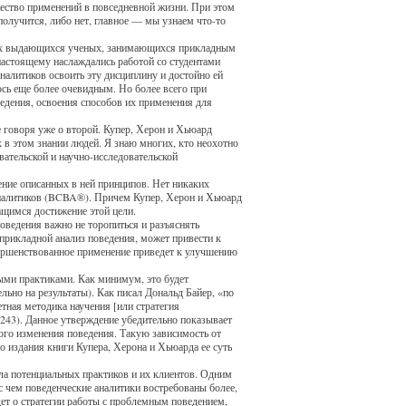
жество применений в повседневной жизни. При этом
получится, либо нет, главное — мы узнаем что-то
 трех выдающихся ученых, занимающихся прикладным
-настоящему наслаждались работой со студентами
налитиков освоить эту дисциплину и достойно ей
ось еще более очевидным. Но более всего при
ведения, освоения способов их применения для
е говоря уже о второй. Купер, Херон и Хьюард
х в этом знании людей. Я знаю многих, кто неохотно
авательской и научно-исследовательской
ение описанных в ней принципов. Нет никаких
 аналитиков (BCBA®). Причем Купер, Херон и Хьюард
щимся достижение этой цели.
оведения важно не торопиться и разъяснять
 прикладной анализ поведения, может привести к
овершенствованное применение приведет к улучшению
ными практиками. Как минимум, это будет
ьно на результаты). Как писал Дональд Байер, «по
етная методика научения [или стратегия
 243). Данное утверждение убедительно показывает
ого изменения поведения. Такую зависимость от
о издания книги Купера, Херона и Хьюарда ее суть
сла потенциальных практиков и их клиентов. Одним
с чем поведенческие аналитики востребованы более,
ет о стратегии работы с проблемным поведением,