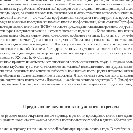
пыте и таланте — с неминуемыми ошибками. Именно для того, чтобы избежать этих ош
понимания, разработки и объективной проверки этих методик, и возник прикладной анали
ложную науку, со своим уникальным понятийным и математическим аппаратом и столь 
ческий аналитик — это такой же профессионал, как терапевт или хирург, а не просто 
икладным анализом поведения занимались именно профессионалы, была создана Сертифик
оведенческого аналитика (BCBA) на основе прохождения специализированного курса и
 эти курсы и сдаются экзамены, и служит настоящее издание — «Белая книга», как назы
усском языке «Белой книги» имеет совершенно особенное значение. По сути, это триумф
го говорил и мечтал. Достаточно сказать, что в «Поведении организмов» — центральной 
ан прикладной анализ поведения, — Павлов упоминается почти в 3 раза больше, чем сл
тношения со школой Скиннера, были драматичными, и для всех нас имеет особое значени
огий, так и долгожданная встреча в русскоязычном пространстве двух великих ученых
сихологов XX века Б. Ф. Скиннера.
еннюю признательность всем, кто участвовал в этом сложнейшем труде. Я глубоко благ
ненных глубоким чувством ответственности, истинной интеллигентностью и удивительн
ализм, поразительное сочетание гибкости и принципиальности, редкая четкость и ответ
 общение не только полезным, но и радостным. Я признателен всем, кто помогал совет
рю сотрудников издательства «Практика» и особенно главного редактора Е. Р. Тимофеев
 переводом. Наконец, я хочу высказать особые слова благодарности сотрудникам фонд
Предисловие научного консультанта перевода
» на русском языке открывает новую страницу в развитии прикладного анализа поведени
ей разных школ, станет началом развития исследовательских работ в данной области, чт
я идеи о переводе книги и до ее первой публикации прошло ровно 4 года. В октябре 201
ядываясь назад, удивляешься, сколько с этого момента состоялось встреч, дискуссий, с