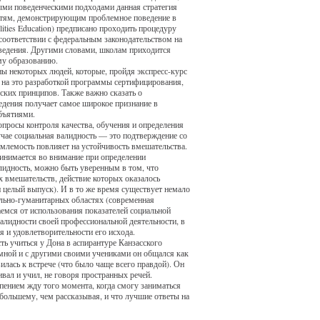
иными поведенческими подходами данная стратегия
Детям, демонстрирующим проблемное поведение в
ties Education) предписано проходить процедуру
соответствии с федеральным законодательством на
оведения. Другими словами, школам приходится
му образованию.
ны некоторых людей, которые, пройдя экспресс-курс
о на это разработкой программы сертифицирования,
еских принципов. Также важно сказать о
едения получает самое широкое признание в
объятиями.
опросы контроля качества, обучения и определения
учае социальная валидность — это подтверждение со
емлемость повлияет на устойчивость вмешательства.
принимается во внимание при определении
алидность, можно быть уверенным в том, что
х вмешательств, действие которых оказалось
ен целый выпуск). И в то же время существует немало
ально-гуманитарных областях (современная
аемся от использования показателей социальной
валидности своей профессиональной деятельности, в
 и удовлетворительности его исхода.
ь учиться у Дона в аспирантуре Канзасского
 мной и с другими своими учениками он общался как
вилась к встрече (что было чаще всего правдой). Он
вал и учил, не говоря пространных речей.
пением жду того момента, когда смогу заниматься
ь большему, чем рассказывая, и что лучшие ответы на