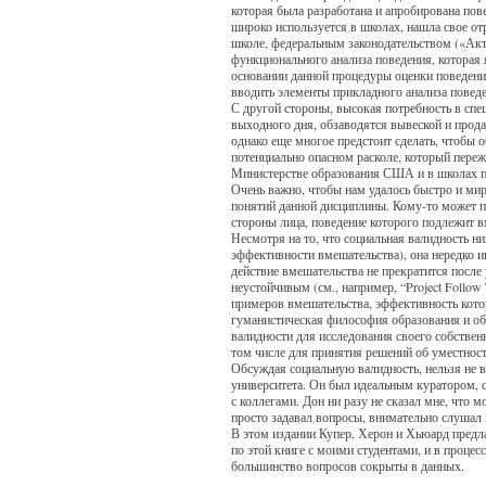
которая была разработана и апробирована пов
широко используется в школах, нашла свое о
школе, федеральным законодательством («Акт 
функционального анализа поведения, которая
основании данной процедуры оценки поведени
вводить элементы прикладного анализа повед
С другой стороны, высокая потребность в спе
выходного дня, обзаводятся вывеской и прод
однако еще многое предстоит сделать, чтобы 
потенциально опасном расколе, который пере
Министерстве образования США и в школах по
Очень важно, чтобы нам удалось быстро и ми
понятий данной дисциплины. Кому-то может по
стороны лица, поведение которого подлежит в
Несмотря на то, что социальная валидность н
эффективности вмешательства), она нередко и
действие вмешательства не прекратится после
неустойчивым (см., например, “Project Follow
примеров вмешательства, эффективность кото
гуманистическая философия образования и обу
валидности для исследования своего собствен
том числе для принятия решений об уместност
Обсуждая социальную валидность, нельзя не в
университета. Он был идеальным куратором, 
с коллегами. Дон ни разу не сказал мне, что 
просто задавал вопросы, внимательно слушал 
В этом издании Купер, Херон и Хьюард предла
по этой книге с моими студентами, и в процес
большинство вопросов сокрыты в данных.