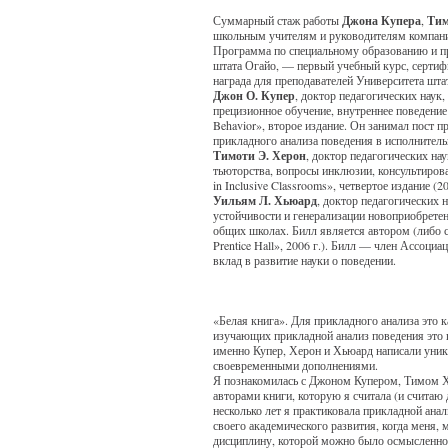
Суммарный стаж работы
Джона Купера
,
Тим
школьным учителям и руководителям компаний
Программа по специальному образованию и пр
штата Огайо, — первый учебный курс, серти
награда для преподавателей Университета шта
Джон О. Купер
, доктор педагогических наук
прецизионное обучение, внутреннее поведение
Behavior», второе издание. Он занимал пост п
прикладного анализа поведения в исполнитель
Тимоти Э. Херон
, доктор педагогических на
тьюторства, вопросы инклюзии, консультировани
in Inclusive Classrooms», четвертое издание (2
Уильям Л. Хьюард
, доктор педагогических
устойчивости и генерализации новоприобрет
общих школах. Билл является автором (либо соа
Prentice Hall», 2006 г.). Билл — член Ассоц
вклад в развитие науки о поведении.
«Белая книга». Для прикладного анализа это к
изучающих прикладной анализ поведения это п
именно Купер, Херон и Хьюард написали уник
своевременными дополнениями.
Я познакомилась с Джоном Купером, Тимом Хе
авторами книги, которую я считала (и считаю
несколько лет я практиковала прикладной анал
своего академического развития, когда меня,
дисциплину, которой можно было осмысленно 