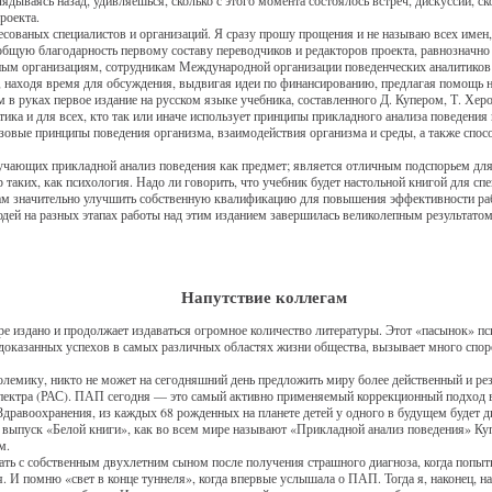
роекта.
есованых специалистов и организаций. Я сразу прошу прощения и не называю всех имен, 
 общую благодарность первому составу переводчиков и редакторов проекта, равнозначно
ным организациям, сотрудникам Международной организации поведенческих аналитиков 
 находя время для обсуждения, выдвигая идеи по финансированию, предлагая помощь н
 в руках первое издание на русском языке учебника, составленного Д. Купером, Т. Хе
ика и для всех, кто так или иначе использует принципы прикладного анализа поведения 
овые принципы поведения организма, взаимодействия организма и среды, а также спо
зучающих прикладной анализ поведения как предмет; является отличным подспорьем для
 таких, как психология. Надо ли говорить, что учебник будет настольной книгой для сп
кам значительно улучшить собственную квалификацию для повышения эффективности ра
юдей на разных этапах работы над этим изданием завершилась великолепным результато
Напутствие коллегам
е издано и продолжает издаваться огромное количество литературы. Этот «пасынок» пс
доказанных успехов в самых различных областях жизни общества, вызывает много спо
олемику, никто не может на сегодняшний день предложить миру более действенный и рез
спектра (РАС). ПАП сегодня — это самый активно применяемый коррекционный подход 
Здравоохранения, из каждых 68 рожденных на планете детей у одного в будущем будет д
уск «Белой книги», как во всем мире называют «Прикладной анализ поведения» Ку
м.
тать с собственным двухлетним сыном после получения страшного диагноза, когда попыт
. И помню «свет в конце туннеля», когда впервые услышала о ПАП. Тогда я, наконец, н