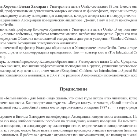
а Херона
и
Билла Хьюарда
в Университете штата Огайо составляет 88 лет. Вместе он
, профессиональная деятельность которых основана на философских, научных и методи
икладному анализу поведения для аспирантов, которую авторы книги в сотрудничестве 
фицированный Ассоциацией поведенческих аналитиков. Джону, Тиму и Биллу присужде
та Огайо.
, почетный профессор Колледжа образования в Университете штата Огайо. В научные инт
 («личные события»), отработка точности навыков, вербальное поведение. Среди его м
редседателя Общества пользователей стандартных диаграмм ускорения (Standard Celeration
ном совете Ассоциации поведенческих аналитиков.
ук, почетный профессор Колледжа образования в Университете штата Огайо. Тима интере
е, стратегии самокоррекции в преподавании. Тим — соавтор книги «The Educational Consul
001).
 наук, почетный профессор Колледжа образования в Университете штата Огайо. Среди и
енных навыков, повышение эффективности преподавания в группе, улучшение успеваемо
втором) еще пяти книг, в том числе «Exceptional Children: An Introduction to Special Ed
иации поведенческих аналитиков, в 2006 г. по решению Американской психологической а
Предисловие
ак «Белый альбом» для Битлз (надо сказать, что юные годы автора и тех читателей, кот
очти как икона. Как говорят мои студенты: «Белую книгу» не читают, «Белой книгой» жи
альный текст, способный занять место первоначального издания 1987 г., — вторую ре
роном и Биллом Хьюардом на конференции Ассоциации поведенческих аналитиков. Помн
 до сих пор) наиболее полным пособием по прикладному анализу поведения. На момент н
из поведения, а в аспирантуре изучала исторические, теоретические и эмпирические осн
 мягко говоря, можно было назвать поклонницей прикладного анализа поведения (или поп
заниматься. Я работала с детьми с ограниченными возможностями, и с помощью знаний