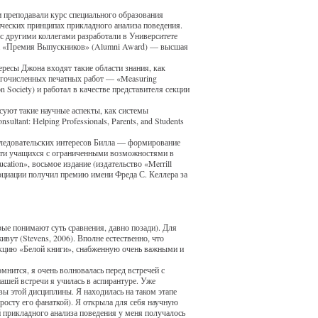
и преподавали курс специального образования
ческих принципах прикладного анализа поведения.
с другими коллегами разработали в Университете
на «Премия Выпускников» (Alumni Award) — высшая
ересы Джона входят такие области знания, как
ногочисленных печатных работ — «Measuring
 Society) и работал в качестве представителя секции
суют такие научные аспекты, как системы
tant: Helping Professionals, Parents, and Students
сследовательских интересов Билла — формирование
сти учащихся с ограниченными возможностями в
ucation», восьмое издание (издательство «Merrill
ссоциации получил премию имени Фреда С. Келлера за
орые понимают суть сравнения, давно позади). Для
вут (Stevens, 2006). Вполне естественно, что
дакцию «Белой книги», снабженную очень важными и
ится, я очень волновалась перед встречей с
ашей встречи я училась в аспирантуре. Уже
овы этой дисциплины. Я находилась на таком этапе
росту его фанаткой). Я открыла для себя научную
 прикладного анализа поведения у меня получалось