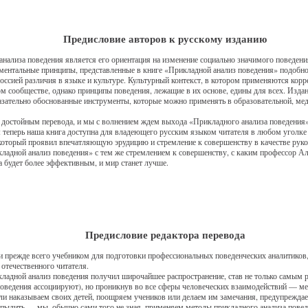
Предисловие авторов к русскому изданию
нализа поведения является его ориентация на изменение социально значимого поведен
ментальные принципы, представленные в книге «Прикладной анализ поведения» подобн
ссией различия в языке и культуре. Культурный контекст, в котором применяются кор
м сообществе, однако принципы поведения, лежащие в их основе, едины для всех. Изда
зательно обоснованные инструменты, которые можно применять в образовательной, мед
чли достойным перевода, и мы с волнением ждем выхода «Прикладного анализа поведения
: теперь наша книга доступна для владеющего русским языком читателя в любом уголк
торый проявил впечатляющую эрудицию и стремление к совершенству в качестве руков
адной анализ поведения» с тем же стремлением к совершенству, с каким профессор Али
 будет более эффективным, и мир станет лучше.
Предисловие редактора перевода
и прежде всего учебником для подготовки профессиональных поведенческих аналитиков, 
отечественного читателя.
икладной анализ поведения получил широчайшее распространение, став не только самым
поведения ассоциируют), но проникнув во все сферы человеческих взаимодействий — ме
ли наказываем своих детей, поощряем учеников или делаем им замечания, предупрежда
вспылить — мы, обычно сами того не зная, применяем методы прикладного анализа повед