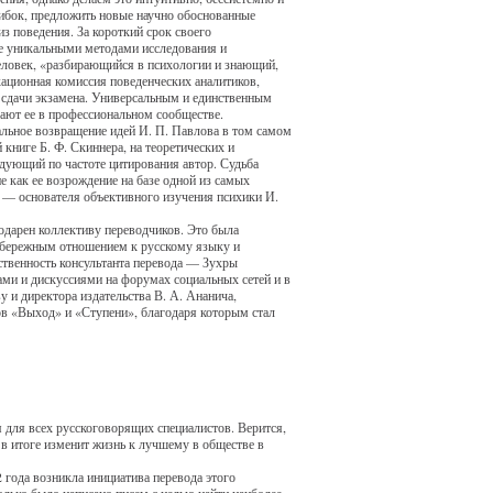
ибок, предложить новые научно обоснованные
з поведения. За короткий срок своего
же уникальными методами исследования и
человек, «разбирающийся в психологии и знающий,
ационная комиссия поведенческих аналитиков,
 сдачи экзамена. Универсальным и единственным
вают ее в профессиональном сообществе.
альное возвращение идей И. П. Павлова в том самом
книге Б. Ф. Скиннера, на теоретических и
едующий по частоте цитирования автор. Судьба
е как ее возрождение на базе одной из самых
 — основателя объективного изучения психики И.
одарен коллективу переводчиков. Это была
о бережным отношением к русскому языку и
ственность консультанта перевода — Зухры
ами и дискуссиями на форумах социальных сетей и в
у и директора издательства В. А. Ананича,
ов «Выход» и «Ступени», благодаря которым стал
я для всех русскоговорящих специалистов. Верится,
о в итоге изменит жизнь к лучшему в обществе в
2 года возникла инициатива перевода этого
колько было написано писем с целью найти наиболее