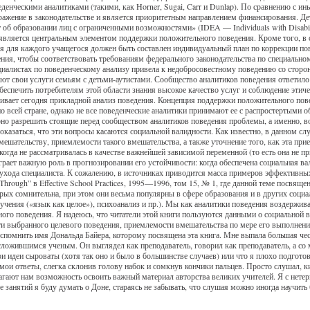
еденческими аналитиками (такими, как Horner, Sugai, Carr и Dunlap). По сравнению с 
тражение в законодательстве и является приоритетным направлением финансирования. 
об образовании лиц с ограниченными возможностями» (IDEA — Individuals with Disabili
 является центральным элементом поддержки положительного поведения. Кроме того, в 
я для каждого учащегося должен быть составлен индивидуальный план по коррекции п
ения, чтобы соответствовать требованиям федерального законодательства по специально
циалистах по поведенческому анализу привела к недобросовестному поведению со сторо
ают свои услуги семьям с детьми-аутистами. Сообщество аналитиков поведения ответил
обеспечить потребителям этой области знания высокое качество услуг и соблюдение этич
живает сегодня прикладной анализ поведения. Концепция поддержки положительного пов
 всей стране, однако не все поведенческие аналитики принимают ее с распростертыми 
рно разрешить стоящие перед сообществом аналитиков поведения проблемы, а именно, в
казаться, что эти вопросы касаются социальной валидности. Как известно, в данном сл
мешательству, приемлемости такого вмешательства, а также уточнение того, как эта при
икогда не рассматривалась в качестве важнейшей зависимой переменной (то есть она не 
грает важную роль в прогнозировании его устойчивости: когда обеспечена социальная в
 ухода специалиста. К сожалению, в источниках приводится масса примеров эффективны
 Through” в Effective School Practices, 1995—1996, том 15, № 1, где данной теме посвящ
рых сомнительна, при этом они весьма популярны в сфере образования и в других соци
чения («язык как целое»), психоанализ и пр.). Мы как аналитики поведения воздержив
ного поведения. Я надеюсь, что читатели этой книги пользуются данными о социальной 
и выбранного целевого поведения, приемлемости вмешательства по мере его выполнения
спомнить имя Дональда Байера, которому посвящена эта книга. Мне выпала большая чест
сложившимся ученым. Он выглядел как преподаватель, говорил как преподаватель, а со
мои идеи сыроваты (хотя так оно и было в большинстве случаев) или что я плохо подгото
мои ответы, слегка склонив голову набок и сомкнув кончики пальцев. Просто слушал, ки
гают нам возможность освоить важный материал авторства великих учителей. Я с нетер
се занятий я буду думать о Доне, стараясь не забывать, что слушая можно иногда научит