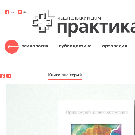
139
892
психология
публицистика
ортопедия
Книги вне серий