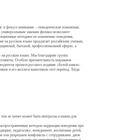
ия: в фокусе внимания —поведенческие изменения,
о универсальным законам физики позволяют
рекционные методики по изменению поведения,
ние на русском языке предлагает российским ученым,
ицинской, бытовой, профессиональной сферах, а
» на русском языке. Мы благодарим группу
е планеты. Особую признательность выражаем
одителя проекта русского издания «Белой книги».
пов и его коллеги выполнили этот перевод. Тогда
тем не менее может быть интересна и важна для
 распространенным методом коррекции поведения при
дицину, педагогику, менеджмент, воспитание детей,
ем или разрешаем конфликты с сотрудниками, даем
ения, однако делаем это интуитивно, бессистемно и