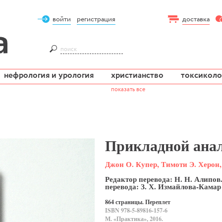
войти
регистрация
доставка
нефрология и урология
христианство
токсиколо
показать все
Прикладной анал
Джон О. Купер, Тимоти Э. Херон
Редактор перевода: Н. Н. Алипо
перевода: З. Х. Измайлова-Камар
864 страницы. Переплет
ISBN 978-5-89816-157-6
М. «Практика», 2016.