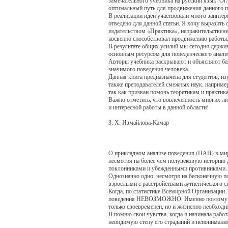
оптимальный путь для продвижения данного п
В реализации идеи участвовали много заинтер
отведено для данной статьи. Я хочу выразить
издательством «Практика», неправительствен
косвенно способствовал продвижению работы,
В результате общих усилий мы сегодня держим
основным ресурсом для поведенческого аналит
Авторы учебника раскрывают и объясняют баз
значимого поведения человека.
Данная книга предназначена для студентов, и
также преподавателей смежных наук, например
так как призван помочь теоретикам и практи
Важно отметить, что вовлеченность многих л
и интересной работы в данной области!
З. Х. Измайлова-Камар
О прикладном анализе поведения (ПАП) в мир
несмотря на более чем полувековую историю 
поклонниками и убежденными противниками.
Однозначно одно: несмотря на бесконечную п
взрослыми с расстройствами аутистического 
Когда, по статистике Всемирной Организации 
поведения НЕВОЗМОЖНО. Именно поэтому вып
только своевременен, но и жизненно необходи
Я помню свои чувства, когда я начинала рабо
невидимую стену его страданий и непонимания