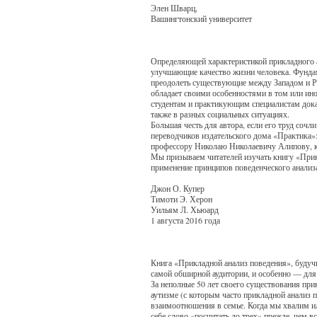
Элен Шварц,
Вашингтонский университет
Определяющей характеристикой прикладного а
улучшающие качество жизни человека. Фунда
преодолеть существующие между Западом и Ро
обладает своими особенностями в том или ино
студентам и практикующим специалистам дока
также в разных социальных ситуациях.
Большая честь для автора, если его труд со
переводчиков издательского дома «Практика»
профессору Николаю Николаевичу Алипову, ко
Мы призываем читателей изучать книгу «Прикл
применение принципов поведенческого анализа
Джон О. Купер
Тимоти Э. Херон
Уильям Л. Хьюард
1 августа 2016 года
Книга «Прикладной анализ поведения», будуч
самой обширной аудитории, и особенно — для 
За неполные 50 лет своего существования пр
аутизме (с которым часто прикладной анализ 
взаимоотношения в семье. Когда мы хвалим и
себе слово «посчитать до трех» прежде, чем 