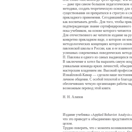
— даже при самом большом педагогическом о
методики, создать теоретическую основу для 
существования он превратился в строгую и с
прикладного применения. Сегодняшний поведен
как воспитывать детей». Для того, чтобы пр
подтверждающая звание сертифицированного п
пока учебником, на основе которого читаются
Для отечественного же читателя издание на р
конкретно прикладном виде, о котором он мно
методологических концепциях которого основ
павловской школы в России, как и ее взаимоо
успешных современных поведенческих методол
П. Павлова и одного из самых выдающихся п
В заключение я хотел бы выразить самую искр
уникальная команда ярких личностей, объеди
мастерским владением им. Высокий профессион
Измайловой-Камар — сделали наше постояннее
личном общении. С особой теплотой я благода
обеспечивших четкую организацию работы над
возможным перевод этой книги.
Н. Н. Алипов
Издание учебника «Applied Behavior Analysis
что это приведет к объединению представител
целом.
Трудно поверить, что с момента возникновени
замечательного учебника на русский язык. Огл