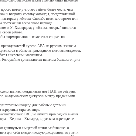
просто потому что это займет более места, чем
 как и второму составу команды, представленной
и авторам учебника. Спасибо всем, кто прямо или
а протяжении всего этого периода.
роном и У. Хьюардом; учебника, который является
в своей работе.
собы формирования и изменения социально
 преподавателей курсов АВА на русском языке; а
ециалистов в области прикладного анализа поведения,
боты с целевым населением.
м. Который по сути является началом большого пути
ихологии, как иногда называют ПАП, по сей день,
ров, академических дискуссий между преданными
ультативный подход для работы с детьми и
в передовых странах мира.
иагностировано РАС, не изучать прикладной анализ
пера—Херона—Хьюарда, в русском переводе не
ки сдвинуться с мертвой точки разбивались о
ашла для себя академическую дисциплину, изучая и