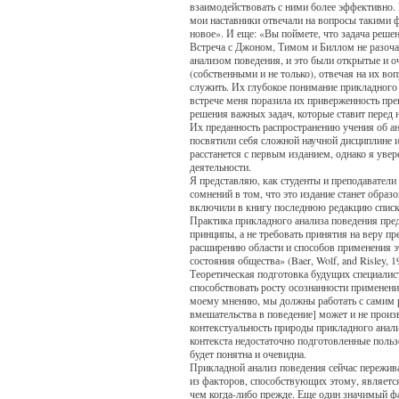
взаимодействовать с ними более эффективно. 
мои наставники отвечали на вопросы такими ф
новое». И еще: «Вы поймете, что задача решен
Встреча с Джоном, Тимом и Биллом не разоча
анализом поведения, и это были открытые и о
(собственными и не только), отвечая на их в
служить. Их глубокое понимание прикладного 
встрече меня поразила их приверженность пре
решения важных задач, которые ставит перед 
Их преданность распространению учения об ан
посвятили себя сложной научной дисциплине и
расстанется с первым изданием, однако я увер
деятельности.
Я представляю, как студенты и преподаватели
сомнений в том, что это издание станет обр
включили в книгу последнюю редакцию списк
Практика прикладного анализа поведения пред
принципы, а не требовать принятия на веру п
расширению области и способов применения э
состояния общества» (Baer, Wolf, and Risley, 19
Теоретическая подготовка будущих специалист
способствовать росту осознанности применени
моему мнению, мы должны работать с самим раз
вмешательства в поведение] может и не произ
контекстуальность природы прикладного анал
контекста недостаточно подготовленные польз
будет понятна и очевидна.
Прикладной анализ поведения сейчас пережива
из факторов, способствующих этому, является
чем когда-либо прежде. Еще один значимый ф